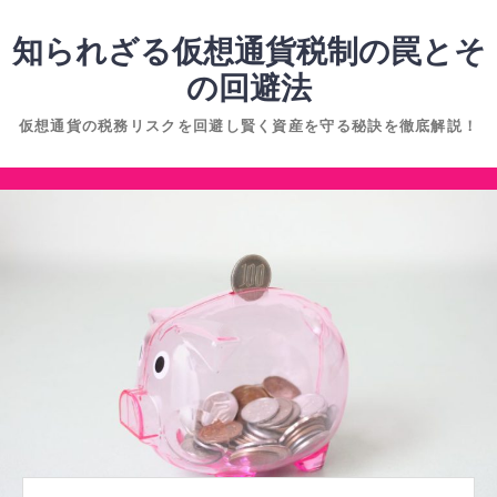
コ
ン
知られざる仮想通貨税制の罠とそ
テ
の回避法
ン
仮想通貨の税務リスクを回避し賢く資産を守る秘訣を徹底解説！
ツ
へ
コ
ス
ン
キ
テ
ッ
ン
プ
ツ
へ
ス
キ
ッ
プ