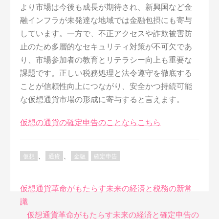
より市場は今後も成長が期待され、新興国など金
融インフラが未発達な地域では金融包摂にも寄与
しています。一方で、不正アクセスや詐欺被害防
止のため多層的なセキュリティ対策が不可欠であ
り、市場参加者の教育とリテラシー向上も重要な
課題です。正しい税務処理と法令遵守を徹底する
ことが信頼性向上につながり、安全かつ持続可能
な仮想通貨市場の形成に寄与すると言えます。
仮想の通貨の確定申告のことならこちら
、
、
仮想
通貨
金融
確定申告
投
仮想通貨革命がもたらす未来の経済と税務の新常
稿
識
ナ
仮想通貨革命がもたらす未来の経済と確定申告の