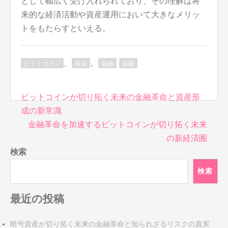
として幅広く受け入れられており、その理解は将
来的な経済活動や資産運用において大きなメリッ
トをもたらすといえる。
、
、
ビットコイン
税金
金融
金融
投
ビットコインが切り拓く未来の金融革命と資産形
稿
成の新常識
ナ
金融革命を加速するビットコインが切り拓く未来
ビ
の新経済圏
ゲ
検索
ー
シ
検索
ョ
ン
最近の投稿
暗号資産が切り拓く未来の金融革命と知られざるリスクの真実