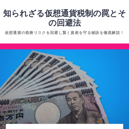
コ
ン
知られざる仮想通貨税制の罠とそ
テ
の回避法
ン
仮想通貨の税務リスクを回避し賢く資産を守る秘訣を徹底解説！
ツ
へ
コ
ス
ン
キ
テ
ッ
ン
プ
ツ
へ
ス
キ
ッ
プ