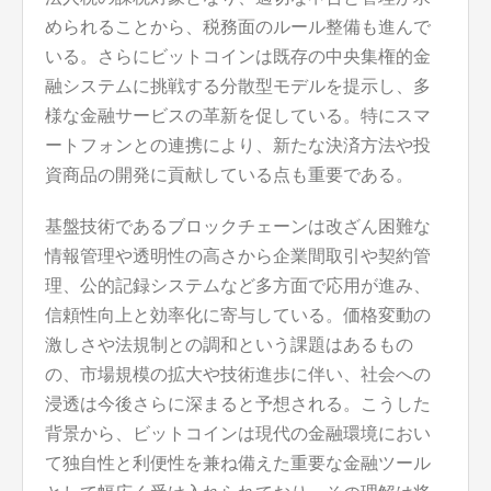
められることから、税務面のルール整備も進んで
いる。さらにビットコインは既存の中央集権的金
融システムに挑戦する分散型モデルを提示し、多
様な金融サービスの革新を促している。特にスマ
ートフォンとの連携により、新たな決済方法や投
資商品の開発に貢献している点も重要である。
基盤技術であるブロックチェーンは改ざん困難な
情報管理や透明性の高さから企業間取引や契約管
理、公的記録システムなど多方面で応用が進み、
信頼性向上と効率化に寄与している。価格変動の
激しさや法規制との調和という課題はあるもの
の、市場規模の拡大や技術進歩に伴い、社会への
浸透は今後さらに深まると予想される。こうした
背景から、ビットコインは現代の金融環境におい
て独自性と利便性を兼ね備えた重要な金融ツール