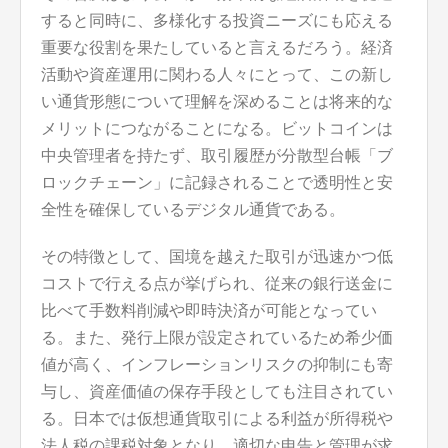
すると同時に、多様化する投資ニーズにも応える
重要な役割を果たしていると言えるだろう。経済
活動や資産運用に関わる人々にとって、この新し
い通貨形態について理解を深めることは将来的な
メリットにつながることになる。ビットコインは
中央管理者を持たず、取引履歴が分散型台帳「ブ
ロックチェーン」に記録されることで透明性と安
全性を確保しているデジタル通貨である。
その特徴として、国境を越えた取引が迅速かつ低
コストで行える点が挙げられ、従来の銀行送金に
比べて手数料削減や即時決済が可能となってい
る。また、発行上限が設定されているため希少価
値が高く、インフレーションリスクの抑制にも寄
与し、資産価値の保存手段としても注目されてい
る。日本では仮想通貨取引による利益が所得税や
法人税の課税対象となり、適切な申告と管理が求