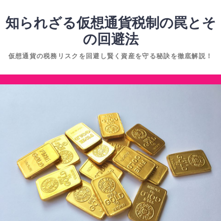
コ
ン
知られざる仮想通貨税制の罠とそ
テ
の回避法
ン
仮想通貨の税務リスクを回避し賢く資産を守る秘訣を徹底解説！
ツ
へ
コ
ス
ン
キ
テ
ッ
ン
プ
ツ
へ
ス
キ
ッ
プ